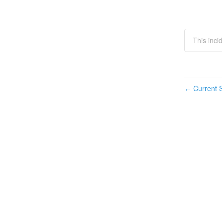
This inci
Current S
←