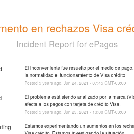
mento en rechazos Visa créd
Incident Report for
ePagos
d
El inconveniente fue resuelto por el medio de pago.
la normalidad el funcionamiento de Visa crédito
Posted
5
years ago.
Jun
24
,
2021
-
07:45
GMT-03:00
d
El problema está siendo analizado por la marca (Vis
afecta a los pagos con tarjeta de crédito Visa.
Posted
5
years ago.
Jun
23
,
2021
-
13:08
GMT-03:00
ating
Estamos experimentando un aumentos en los recha
Visa crédito. Estamos investigando la situación